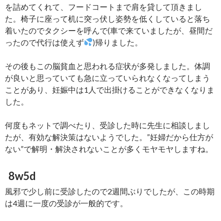
を詰めてくれて、フードコートまで肩を貸して頂きまし
た。椅子に座って机に突っ伏し姿勢を低くしていると落ち
着いたのでタクシーを呼んで(車で来ていましたが、昼間だ
ったので代行は使えず
)帰りました。
その後もこの脳貧血と思われる症状が多発しました。体調
が良いと思っていても急に立っていられなくなってしまう
ことがあり、妊娠中は1人で出掛けることができなくなりま
した。
何度もネットで調べたり、受診した時に先生に相談しまし
たが、有効な解決策はないようでした。”妊婦だから仕方が
ない”で解明・解決されないことが多くモヤモヤしますね。
8w5d
風邪で少し前に受診したので2週間ぶりでしたが、この時期
は4週に一度の受診が一般的です。