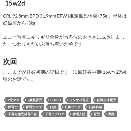
15w2d
CRL 92.8mm BPD 31.9mm EFW (推定胎児体重) 75g 。母体は
妊娠前から-3kg
エコー写真にギリギリ全身が写る位の大きさに成長しまし
た。つわりもだいぶ落ち着いた頃です。
次回
ここまでが妊娠初期の記録です。次回妊娠中期(16w〜27w)
頃のお話です。
2児ママ
2歳差育児
PENCO
ワンオペ育児
低出生体重児
保育士
保育士ママ
妊娠
妊娠ブログ
妊娠初期
子宮内胎児発育不全
子育てブログ
管理入院
育児
葉酸