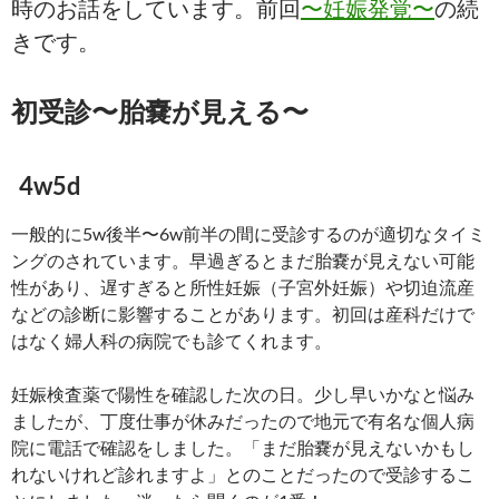
時のお話をしています。前回
〜妊娠発覚〜
の続
きです。
初受診〜胎嚢が見える〜
4w5d
一般的に5w後半〜6w前半の間に受診するのが適切なタイミ
ングのされています。早過ぎるとまだ胎嚢が見えない可能
性があり、遅すぎると所性妊娠（子宮外妊娠）や切迫流産
などの診断に影響することがあります。初回は産科だけで
はなく婦人科の病院でも診てくれます。
妊娠検査薬で陽性を確認した次の日。少し早いかなと悩み
ましたが、丁度仕事が休みだったので地元で有名な個人病
院に電話で確認をしました。「まだ胎嚢が見えないかもし
れないけれど診れますよ」とのことだったので受診するこ