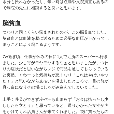
水分も摂れなかったり、辛い時は点滴や入院措置もあるの
で病院の先生に相談すると良いと思います。
脳貧血
つわりと同じくらい悩まされたのが、この脳貧血でした。
脳貧血とは血液を脳に送るために必要な血圧が下がっ てし
まうことにより起こるようです。
7w過ぎ頃、仕事が休みの日に1人で近所のスーパーへ行き
ました。少し胃がモヤモヤするなぁと思いましたが、つわ
りの症状だと思いながらレジで商品を通してもらっている
と突然、ぐわーっと気持ちが悪くなり「これはやばいやつ
だ！」と思いながら支払いを済ましたところで、目の前が
真っ白になりその場にしゃがみ込んでしまいました。
上手く呼吸ができず冷や汗も止まらず「お金は払ったし少
ししたら立とう」と思っていると、通りかかった女性が声
をかけてくれ店員さんが来てくれました。袋に買ったもの