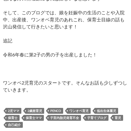
そして、このブログでは、娘を妊娠中の生活のことや入院
中、出産後、ワンオペ育児のあれこれ、保育士目線の話も
沢山発信して行きたいと思います！
追記
令和6年春に第2子の男の子を出産しました！
ワンオペ2児育児のスタートです。そんなお話も少しずつし
ていきます。
2児ママ
2歳差育児
PENCO
ワンオペ育児
低出生体重児
保育士
保育士ママ
子宮内胎児発育不全
子育てブログ
育児
自己紹介