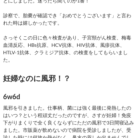
とにしました。迷ったら聞くのが1番！
診察で、胎嚢が確認でき「おめでとうございます」と言わ
れた時は嬉しかったです。
さっそくこの日に色々検査があり、子宮頸がん検査、梅毒
血清反応、HBs抗原、HCV抗体、HIV抗体、風疹抗体、
HTLV-1抗体、クラミジア抗体、の検査をしてもらいまし
た。
妊婦なのに風邪！？
6w6d
風邪を引きました。仕事柄、菌には強く最後に発熱したの
はいつ？という程頑丈だったのですが、さすが妊婦！免疫
下がりまくりで全く良くならずにただの風邪で3日間寝込み
ました。市販薬が飲めないので病院を受診しましたが、受
診した時には何故か熱がなく、鼻水の薬しか出ませんでし