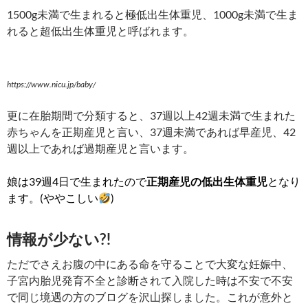
1500g未満で生まれると極低出生体重児、1000g未満で生ま
れると超低出生体重児と呼ばれます。
https://www.nicu.jp/baby/
更に在胎期間で分類すると、37週以上42週未満で生まれた
赤ちゃんを正期産児と言い、37週未満であれば早産児、42
週以上であれば過期産児と言います。
娘は39週4日で生まれたので
正期産児の低出生体重児
となり
ます。(ややこしい
)
情報が少ない?!
ただでさえお腹の中にある命を守ることで大変な妊娠中、
子宮内胎児発育不全と診断されて入院した時は不安で不安
で同じ境遇の方のブログを沢山探しました。これが意外と