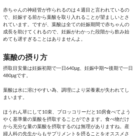
赤ちゃんの神経管が作られるのは４週目と言われているの
で、妊娠する前から葉酸を取り入れることが望ましいとさ
れています。ですが、葉酸は全ての妊娠期間で赤ちゃんの
成長を助けてくれるので、妊娠がわかった段階から飲み始
めても遅すぎることはありませんよ。
葉酸の摂り方
摂取目安量は妊娠初期で一日640μg、妊娠中期〜後期で一日
480μgです。
葉酸は水に溶けやすい為、調理により栄養素が失われてし
まいます。
ほうれん草にして10束、ブロッコリーだと10房食べてよう
やく基準量の葉酸を摂取することができます。食べ物だけ
から充分な量の葉酸を摂取するのは無理がありますね。産
婦人科の先生からもサプリメントを摂ることをオススメさ