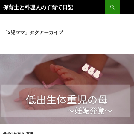
コ
検
保育士と料理人の子育て日記
ン
索
テ
ン
ツ
「2児ママ」タグアーカイブ
へ
ス
キ
ッ
プ
低出生体重児
,
育児