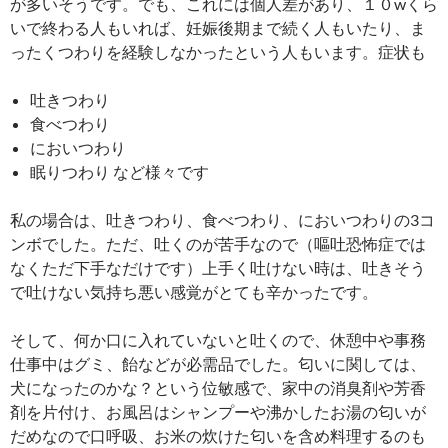
が多いそうです。でも、これには個人差があり、１０wくら
いで終わる人もいれば、妊娠後期まで続く人もいたり、ま
ったくつわりを経験しなかったという人もいます。症状も
吐きつわり
食べつわり
においつわり
眠りつわり など様々です
私の場合は、吐きつわり、食べつわり、においつわりの3コ
ンボでした。ただ、吐くのが苦手なので（嘔吐恐怖症では
なくただ下手なだけです）上手く吐けない時は、吐きそう
で吐けない気持ち悪い感覚がとても辛かったです。
そして、何か口に入れていないと吐くので、休憩中や事務
仕事中はグミ、飴などが必需品でした。匂いに関しては、
犬になったのかな？という位敏感で、家中の消臭剤や芳香
剤を片付け、お風呂はシャンプーや沸かしたお湯の匂いが
だめなので口呼吸、お米の炊けた匂いを含め料理するのも