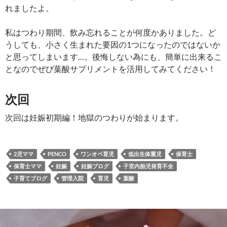
れましたよ。
私はつわり期間、飲み忘れることが何度かありました。ど
うしても、小さく生まれた要因の1つになったのではないか
と思ってしまいます…。後悔しない為にも、簡単に出来るこ
となのでぜび葉酸サプリメントを活用してみてください！
次回
次回は妊娠初期編！地獄のつわりが始まります。
2児ママ
PENCO
ワンオペ育児
低出生体重児
保育士
保育士ママ
妊娠
妊娠ブログ
子宮内胎児発育不全
子育てブログ
管理入院
育児
葉酸