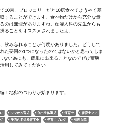
て10束、ブロッコリーだと10房食べてようやく基
取することができます。食べ物だけから充分な量
るのは無理がありますね。産婦人科の先生からも
摂ることをオススメされましたよ。
、飲み忘れることが何度かありました。どうして
れた要因の1つになったのではないかと思ってしま
しない為にも、簡単に出来ることなのでぜび葉酸
活用してみてください！
編！地獄のつわりが始まります。
CO
ワンオペ育児
低出生体重児
保育士
保育士ママ
グ
子宮内胎児発育不全
子育てブログ
管理入院