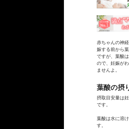
赤ちゃんの神経
娠する前から葉
ですが、葉酸は
ので、妊娠がわ
ませんよ。
葉酸の摂
摂取目安量は妊娠
です。
葉酸は水に溶け
す。