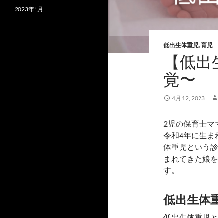
2023年1月
低出生体重児
,
育児
【低出
覚〜
4月 12, 2023
2児の保育士ママ
令和4年に生ま
体重児という診
まれてきた娘を
す。
低出生体
低出生体重児と