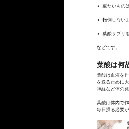
重たいもの
転倒しない
葉酸サプリ
などです。
葉酸は何
葉酸は血液を作
を送るために大
神経など体の発
葉酸は体内で作
毎日摂る必要が