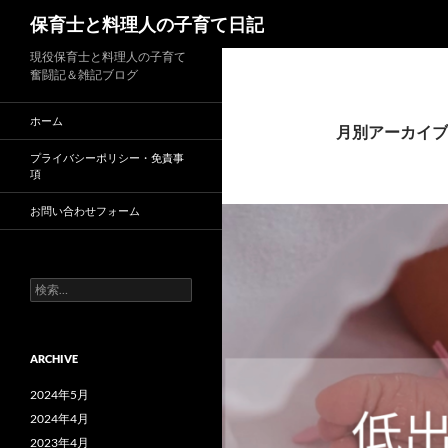
検
保育士と料理人の子育て日記
索
コ
現役保育士と料理人の子育て
奮闘記＆雑記ブログ
ン
テ
ホーム
ン
月別アーカイブ: 
ツ
プライバシーポリシー・免責事
項
へ
ス
お問い合わせフォーム
キ
ッ
プ
検
索:
ARCHIVE
2024年5月
2024年4月
2023年4月