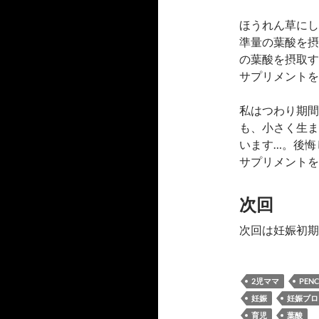
ほうれん草にし
準量の葉酸を摂
の葉酸を摂取す
サプリメントを
私はつわり期間
も、小さく生ま
います…。後悔
サプリメントを
次回
次回は妊娠初期
2児ママ
PEN
妊娠
妊娠ブロ
育児
葉酸