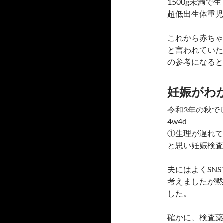
1500g未満で
超低出生体重児
これから赤ちゃ
と言われていた
の参考になると
妊娠がわ
令和3年の秋で
4w4d
①生理が遅れて
と思い妊娠検査
夫にはよくSN
考えましたが黙
した。
確かに、検査薬