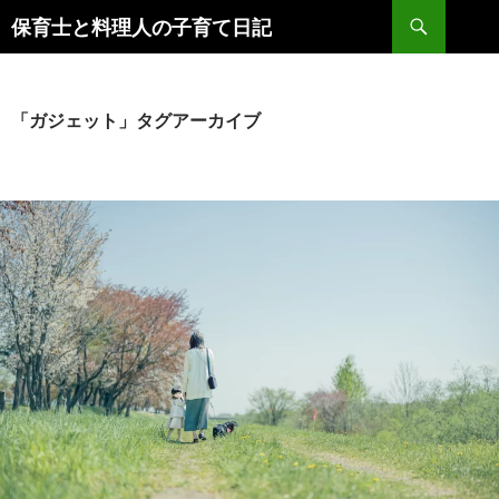
コ
検
保育士と料理人の子育て日記
ン
索
テ
ン
ツ
「ガジェット」タグアーカイブ
へ
ス
キ
ッ
プ